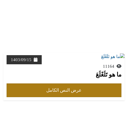
1403/09/15
11164
ما هو تَلَعْلَعَ
عرض النص الكامل