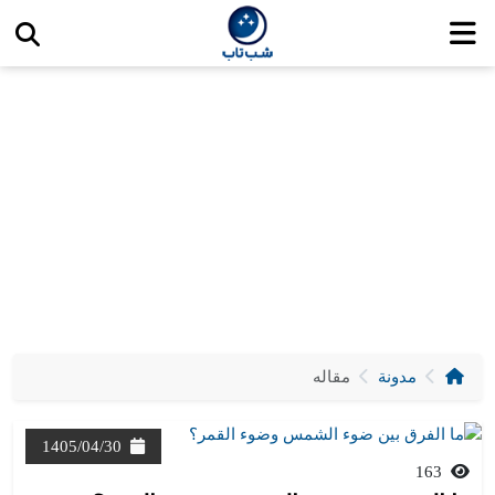
شب تاب مقاله
مدونة
مقاله
1405/04/30
163