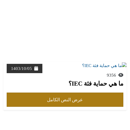
1403/10/05
9356
ما هي حماية فئة IEC؟
عرض النص الكامل