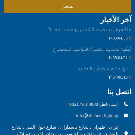
تسجيل
آخر الأخبار
ما الفرق بين ضوء الشمس وضوء القمر؟
1405/04/30
كيفية تحديد العمر الافتراضي للمصباح
1405/04/01
بادرا، منتج شطباب الجديد
1404/06/16
اتصل بنا
+982179168000 (سی خط)
info
shabtab.lighting
إيران ، طهران ، شارع باسداران ، شارع جول النبي ، شارع
ناطق نوري ، الجانب الجنوبي من ميدان القبا ، رقم 74 ،