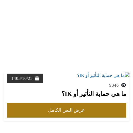
1403/10/25
9346
ما هي حماية التأثير أو IK؟
عرض النص الكامل