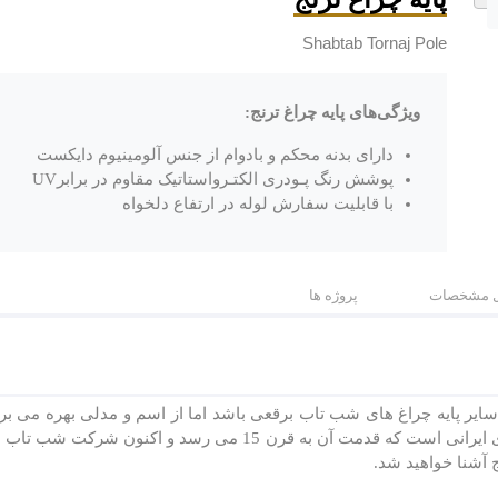
Shabtab Tornaj Pole
ویژگی‌های پایه چراغ ترنج:
دارای بدنه محکم و بادوام از جنس آلومینیوم دایکست
پوشش رنگ پـودری الکتـرواستاتیک مقاوم در برابرUV
با قابلیت سفارش لوله در ارتفاع دلخواه
 مشخصات
پروژه ها
 سایر پایه چراغ های شب تاب برقعی باشد اما از اسم و ‏مدلی بهره می بر
یکی از قدیمی ترین، محبوب ترین و رایج ‏ترین طرح های ایرانی است که 
 آشنا خواهید شد.‏