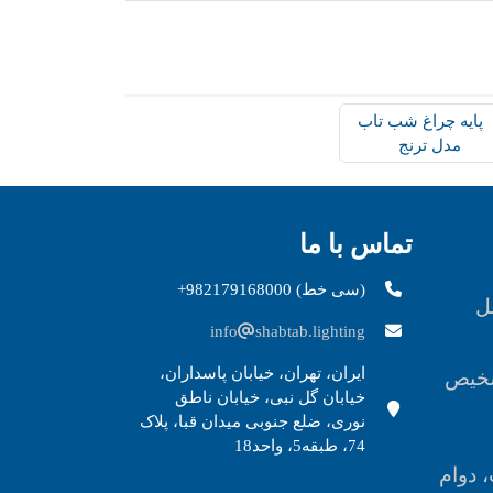
تماس با ما
+982179168000 (سی خط)
ل
info
shabtab.lighting
ایران، تهران، خیابان پاسداران،
شخیص
خیابان گل نبی، خیابان ناطق
نوری، ضلع جنوبی میدان قبا، پلاک
74، طبقه5، واحد18
، دوام