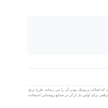
د که اصالت و یونیک بودن آن را می رساند. طرح ترنج
قدمت آن به قرن 15 می رسد و اکنون شرکت شب تاب برقعی برای اولین بار از ‏آن در صنایع روشنایی استفاده