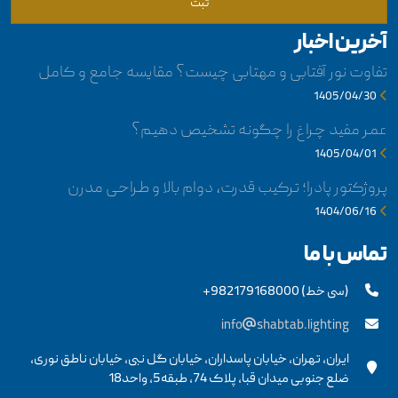
ثبت
آخرین اخبار
تفاوت نور آفتابی و مهتابی چیست؟ مقایسه جامع و کامل
1405/04/30
عمر مفید چراغ را چگونه تشخیص دهیم؟
1405/04/01
پروژکتور پادرا؛ ترکیب قدرت، دوام بالا و طراحی مدرن
1404/06/16
تماس با ما
+982179168000 (سی خط)
info
shabtab.lighting
ایران، تهران، خیابان پاسداران، خیابان گل نبی، خیابان ناطق نوری،
ضلع جنوبی میدان قبا، پلاک 74، طبقه5، واحد18