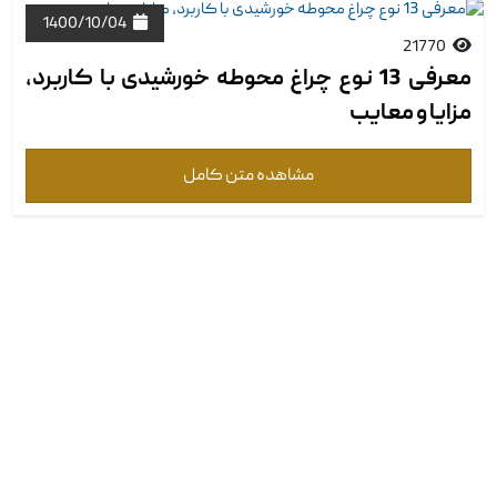
1400/10/04
21770
معرفی 13 نوع چراغ محوطه خورشیدی با کاربرد،
مزایا و معایب
مشاهده متن کامل