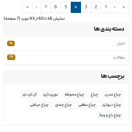
»
›
7
6
5
4
3
2
1
‹
«
نمايش 46 تا 60 از 93 مورد (7 صفحه)
دسته بندی ها
اخبار
14
مقالات
79
برچسب ها
چراغ مدرن
چراغ
چراغ محوطه
نورپردازی
ال ای دی
چراغ دیواری
چراغ سقفی
چراغ چمنی
چراغ حیاطی
چراغ باغ و ویلا